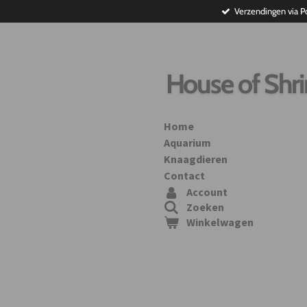
Verzendingen via P
Ga
direct
naar
de
hoofdinhoud
House of Shr
Home
Aquarium
Knaagdieren
Contact
Account
Zoeken
Winkelwagen