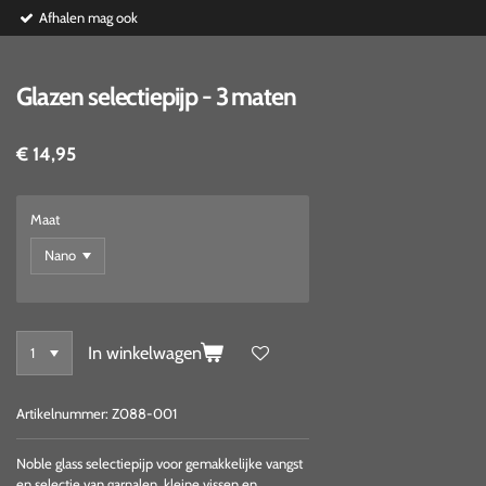
Afhalen mag ook
Glazen selectiepijp - 3 maten
€ 14,95
Maat
In winkelwagen
Artikelnummer:
Z088-001
Noble glass selectiepijp voor gemakkelijke vangst
en selectie van garnalen, kleine vissen en