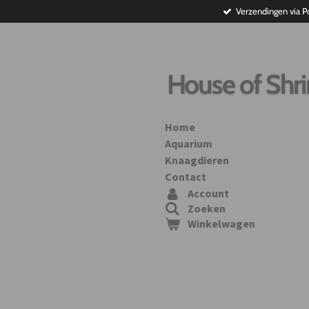
Verzendingen via P
Ga
direct
naar
de
hoofdinhoud
House of Shr
Home
Aquarium
Knaagdieren
Contact
Account
Zoeken
Winkelwagen