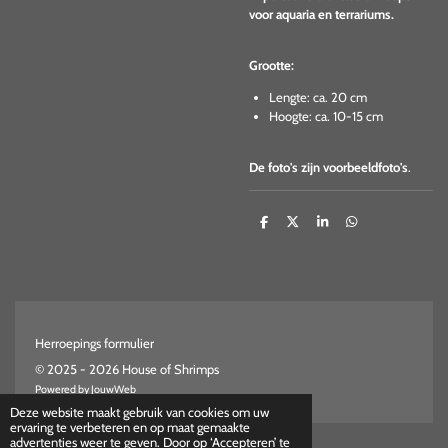
voor aquaria en terrariums.
Grootte:
Lengte: ca. 20 cm
Hoogte: ca. 10-15 cm
De foto's zijn voorbeeldfoto's
.
D
D
S
D
e
e
h
e
l
e
a
l
e
l
r
e
n
e
n
Herroepings formulier
© 2025 - 2026 House of Shrimps
Powered by
JouwWeb
Deze website maakt gebruik van cookies om uw
ervaring te verbeteren en op maat gemaakte
advertenties weer te geven. Door op ‘Accepteren’ te