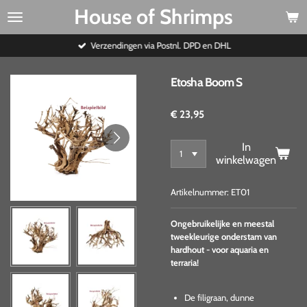
House of Shrimps
Ga
direct
naar
Verzendingen via Postnl. DPD en DHL
de
hoofdinhoud
Etosha Boom S
€ 23,95
In
winkelwagen
Artikelnummer:
ET01
Ongebruikelijke en meestal
tweekleurige onderstam van
hardhout - voor aquaria en
terraria!
De filigraan, dunne