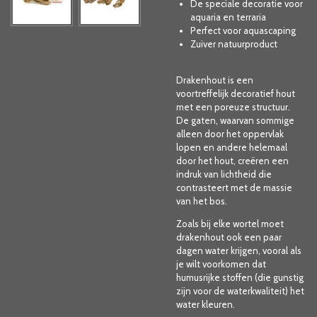
De speciale decoratie voor
aquaria en terraria
Perfect voor aquascaping
Zuiver natuurproduct
Drakenhout is een
voortreffelijk decoratief hout
met een poreuze structuur.
De gaten, waarvan sommige
alleen door het oppervlak
lopen en andere helemaal
door het hout, creëren een
indruk van lichtheid die
contrasteert met de massie
van het bos.
Zoals bij elke wortel moet
drakenhout ook een paar
dagen water krijgen, vooral als
je wilt voorkomen dat
humusrijke stoffen (die gunstig
zijn voor de waterkwaliteit) het
water kleuren.