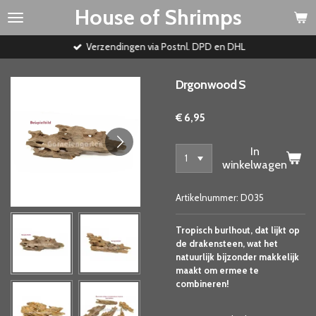
House of Shrimps
Ga
direct
naar
Verzendingen via Postnl. DPD en DHL
de
hoofdinhoud
Drgonwood S
€ 6,95
In
winkelwagen
Artikelnummer:
D035
Tropisch burlhout, dat lijkt op
de drakensteen, wat het
natuurlijk bijzonder makkelijk
maakt om ermee te
combineren!