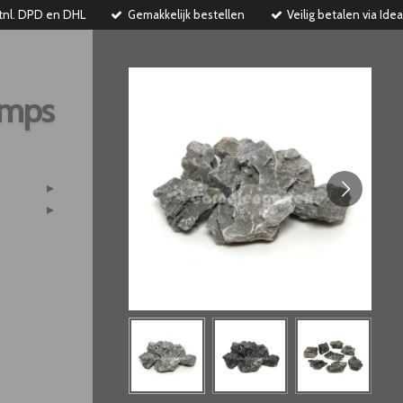
tnl. DPD en DHL
Gemakkelijk bestellen
Veilig betalen via Idea
imps