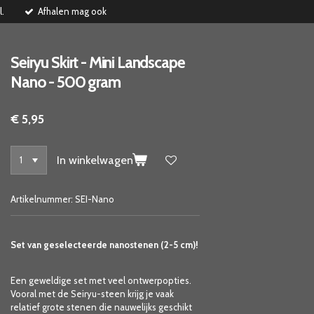
l.
Afhalen mag ook
Seiryu Skirt - Mini Landscape
Nano - 500 gram
€ 5,95
In winkelwagen
Artikelnummer:
SEI-Nano
Set van geselecteerde nanostenen (2-5 cm)!
Een geweldige set met veel ontwerpopties.
Vooral met de Seiryu-steen krijg je vaak
relatief grote stenen die nauwelijks geschikt