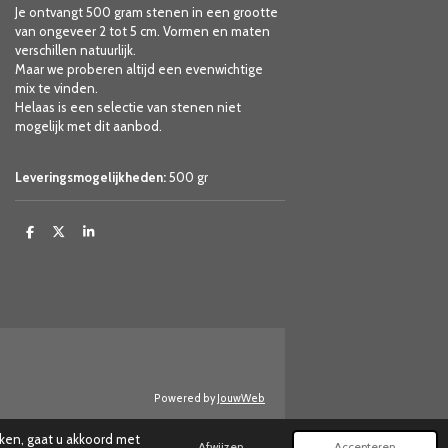
Je ontvangt 500 gram stenen in een grootte
van ongeveer 2 tot 5 cm. Vormen en maten
verschillen natuurlijk.
Maar we proberen altijd een evenwichtige
mix te vinden.
Helaas is een selectie van stenen niet
mogelijk met dit aanbod.
Leveringsmogelijkheden:
500 gr
D
D
S
e
e
h
l
e
a
e
l
r
n
e
Powered by
JouwWeb
ken, gaat u akkoord met
Afwijzen
Accepteren