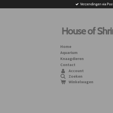
Verzendingen via Pos
Ga
direct
naar
de
hoofdinhoud
House of Shr
Home
Aquarium
Knaagdieren
Contact
Account
Zoeken
Winkelwagen