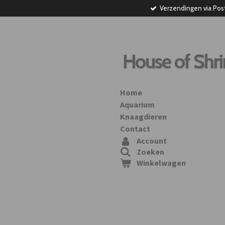
Verzendingen via Pos
Ga
direct
naar
de
hoofdinhoud
House of Shr
Home
Aquarium
Knaagdieren
Contact
Account
Zoeken
Winkelwagen