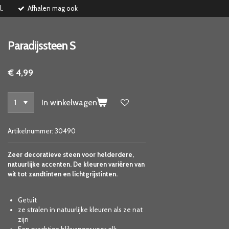
l.
Afhalen mag ook
Paradijssteen S
€ 4,99
In winkelwagen
Artikelnummer:
30490
Zeer decoratieve steen voor helderdere,
natuurlijke accenten. De kleuren variëren van
wit tot zandtinten en lichtgrijstinten.
Getuit
ze stralen in natuurlijke kleuren als ze nat
zijn