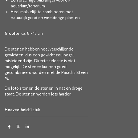
Een prachtige blikvanger voor elk
aquarium/terrarium
Heel makkelijk te combineren met
natuurlijk grind en weelderige planten
Grootte:
ca. 8 - 13 cm
De stenen hebben heel verschillende
gewichten, dus een gewicht zou nogal
misleidend zijn. Directe selectie is niet
mogelijk. De stenen kunnen goed
gecombineerd worden met de
Paradijs Steen
M.
De foto's tonen de stenen in nat en droge
staat. De stenen worden iets harder.
Hoeveelheid:
1 stuk
D
D
S
e
e
h
l
e
a