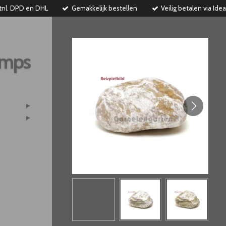
tnl. DPD en DHL
Gemakkelijk bestellen
Veilig betalen via Idea
imps