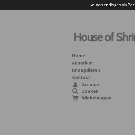
Verzendingen via Pos
Ga
direct
naar
de
hoofdinhoud
House of Shr
Home
Aquarium
Knaagdieren
Contact
Account
Zoeken
Winkelwagen