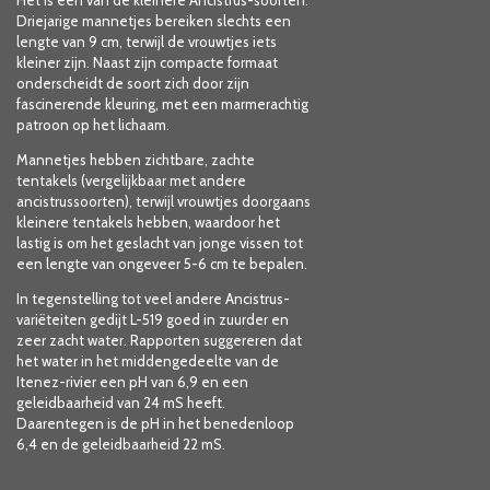
Het is een van de kleinere Ancistrus-soorten.
Driejarige mannetjes bereiken slechts een
lengte van 9 cm, terwijl de vrouwtjes iets
kleiner zijn. Naast zijn compacte formaat
onderscheidt de soort zich door zijn
fascinerende kleuring, met een marmerachtig
patroon op het lichaam.
Mannetjes hebben zichtbare, zachte
tentakels (vergelijkbaar met andere
ancistrussoorten), terwijl vrouwtjes doorgaans
kleinere tentakels hebben, waardoor het
lastig is om het geslacht van jonge vissen tot
een lengte van ongeveer 5-6 cm te bepalen.
In tegenstelling tot veel andere Ancistrus-
variëteiten gedijt L-519 goed in zuurder en
zeer zacht water. Rapporten suggereren dat
het water in het middengedeelte van de
Itenez-rivier een pH van 6,9 en een
geleidbaarheid van 24 mS heeft.
Daarentegen is de pH in het benedenloop
6,4 en de geleidbaarheid 22 mS.