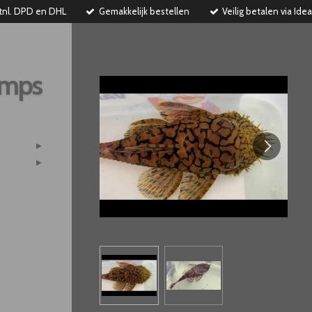
tnl. DPD en DHL
Gemakkelijk bestellen
Veilig betalen via Idea
imps