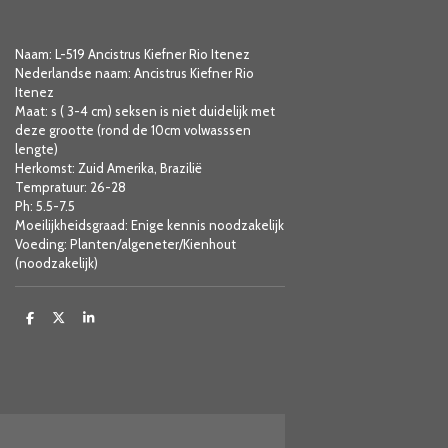
Naam: L-519 Ancistrus Kiefner Rio Itenez
Nederlandse naam: Ancistrus Kiefner Rio
Itenez
Maat: s ( 3-4 cm) seksen is niet duidelijk met
deze grootte (rond de 10cm volwasssen
lengte)
Herkomst: Zuid Amerika, Brazilië
Tempratuur: 26-28
Ph: 5.5-7.5
Moeilijkheidsgraad: Enige kennis noodzakelijk
Voeding: Planten/algeneter/Kienhout
(noodzakelijk)
D
D
S
e
e
h
l
e
a
e
l
r
n
e