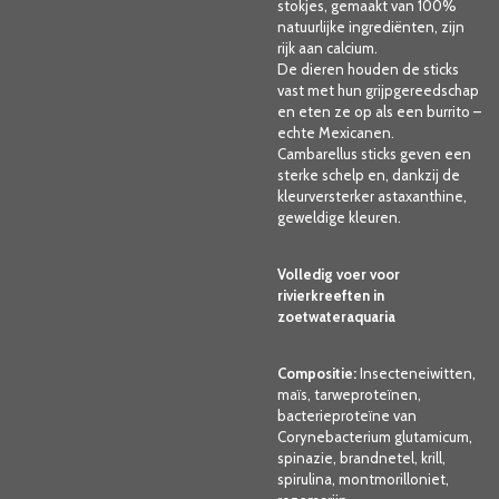
stokjes, gemaakt van 100%
natuurlijke ingrediënten, zijn
rijk aan calcium.
De dieren houden de sticks
vast met hun grijpgereedschap
en eten ze op als een burrito –
echte Mexicanen.
Cambarellus sticks geven een
sterke schelp en, dankzij de
kleurversterker astaxanthine,
geweldige kleuren.
Volledig voer voor
rivierkreeften in
zoetwateraquaria
Compositie:
Insecteneiwitten,
maïs, tarweproteïnen,
bacterieproteïne van
Corynebacterium glutamicum,
spinazie, brandnetel, krill,
spirulina, montmorilloniet,