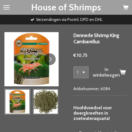
House of Shrimps
Ga
direct
naar
Verzendingen via Postnl. DPD en DHL
de
hoofdinhoud
Dennerle Shrimp King
Cambarellus
€ 10,75
In
winkelwagen
Artikelnummer:
6084
Hoofdvoedsel voor
dwergkreeften in
zoetwateraquaria!