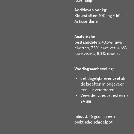
rozemarijn
Additieven per kg:
Kleurstoffen:
100 mg E 161j
Astaxanthine
Analytische
bestanddelen:
43,5% ruwe
eiwitten, 7,5% ruwe vet, 4,6%
ruwe vezels, 8,3% ruwe as
Voedingsaanbeveling:
Eet dagelijks evenveel als
de kreeften in ongeveer
een uur verorberen
Verwijder voedselresten na
24 uur
Inhoud:
45 gram in een
praktische schroefpot