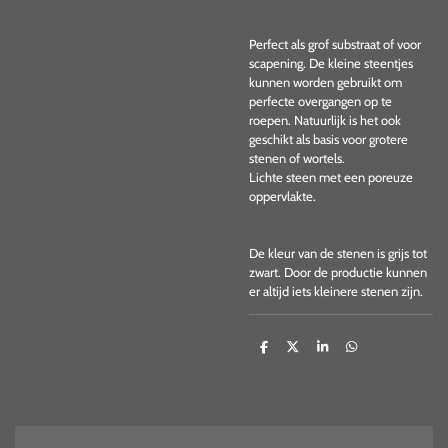
Perfect als grof substraat of voor
scapening. De kleine steentjes
kunnen worden gebruikt om
perfecte overgangen op te
roepen. Natuurlijk is het ook
geschikt als basis voor grotere
stenen of wortels.
Lichte steen met een poreuze
oppervlakte.
De kleur van de stenen is grijs tot
zwart. Door de productie kunnen
er altijd iets kleinere stenen zijn.
D
D
S
D
e
e
h
e
l
e
a
l
e
l
r
e
n
e
n