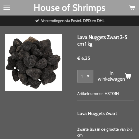
House of Shrimps
Ga
direct
naar
Verzendingen via Postnl. DPD en DHL
de
hoofdinhoud
Lava Nuggets Zwart 2-5
cm 1 kg
€ 6,35
In
winkelwagen
Artikelnummer:
HST01N
Lava Nuggets Zwart
Zwarte lava in de grootte van 2-5
cm