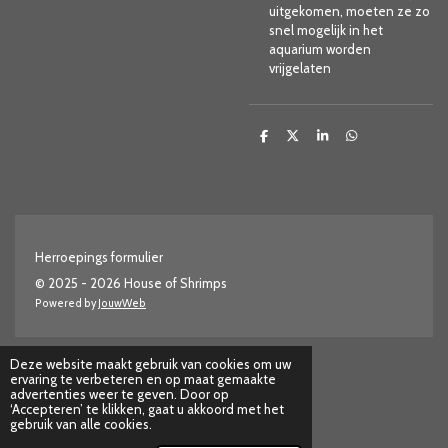
uitgekomen, moeten ze zo
snel mogelijk in het
aquarium worden
vrijgelaten
D
D
S
D
e
e
h
e
l
e
a
l
e
l
r
e
n
e
n
Herroepings formulier
© 2025 - 2026 House of Shrimps
Powered by
JouwWeb
Deze website maakt gebruik van cookies om uw
ervaring te verbeteren en op maat gemaakte
advertenties weer te geven. Door op
‘Accepteren’ te klikken, gaat u akkoord met het
gebruik van alle cookies.