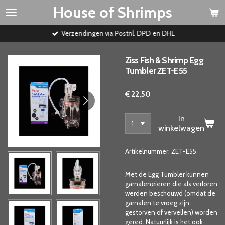
House of Shrimps
Ga
direct
naar
Verzendingen via Postnl. DPD en DHL
de
hoofdinhoud
Ziss Fish & Shrimp Egg
Tumbler ZET-E55
€ 22,50
In
winkelwagen
Artikelnummer:
ZET-E55
Met de Egg Tumbler kunnen
garnaleneieren die als verloren
werden beschouwd (omdat de
garnalen te vroeg zijn
gestorven of vervellen) worden
gered. Natuurlijk is het ook