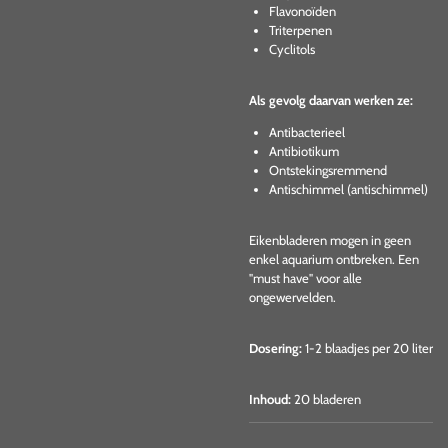
Flavonoïden
Triterpenen
Cyclitols
Als gevolg daarvan werken ze:
Antibacterieel
Antibiotikum
Ontstekingsremmend
Antischimmel (antischimmel)
Eikenbladeren mogen in geen
enkel aquarium ontbreken. Een
"must have" voor alle
ongewervelden.
Dosering:
1-2 blaadjes per 20 liter
Inhoud:
20 bladeren