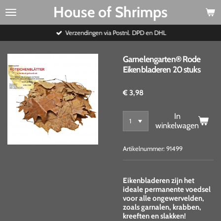
House of Shrimps
Ga
direct
naar
Verzendingen via Postnl. DPD en DHL
de
hoofdinhoud
Garnelengarten® Rode
Eikenbladeren 20 stuks
€ 3,98
In
winkelwagen
Artikelnummer:
91499
Eikenbladeren zijn het
ideale permanente voedsel
voor alle ongewervelden,
zoals garnalen, krabben,
kreeften en slakken!