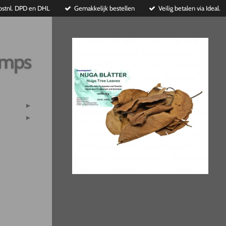
ostnl. DPD en DHL
Gemakkelijk bestellen
Veilig betalen via Ideal.
imps