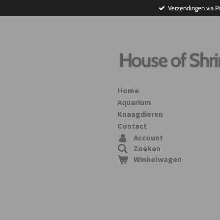
Verzendingen via P
Ga
direct
naar
de
hoofdinhoud
House of Shr
Home
Aquarium
Knaagdieren
Contact
Account
Zoeken
Winkelwagen