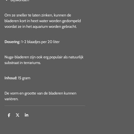
Om ze sneller te laten zinken, kunnen de
bladeren kort in heet water worden gedompeld
voordat ze in het aquarium worden gebracht.
Dosering:
1-2 blaadjes per 20 liter
Nuga-bladeren zijn ook erg populair als natuurlijk
substraat in terrariums.
Inhoud:
15 gram
De vorm en grootte van de bladeren kunnen
variëren.
D
D
S
e
e
h
l
e
a
e
l
r
n
e