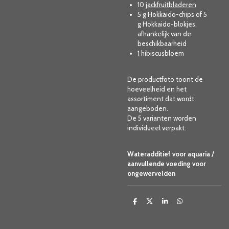
10
jackfruitbladeren
5 g
Hokkaido-chips
of 5
g
Hokkaido-blokjes,
afhankelijk van de
beschikbaarheid
1
hibiscusbloem
De productfoto toont de
hoeveelheid en het
assortiment dat wordt
aangeboden.
De 5 varianten worden
individueel verpakt.
Wateradditief voor aquaria /
aanvullende voeding voor
ongewervelden
D
D
S
D
e
e
h
e
l
e
a
l
e
l
r
e