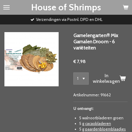
House of Shrimps
Ga
direct
naar
Verzendingen via Postnl. DPD en DHL
de
hoofdinhoud
Garnelengarten® Mix
Garnalen Droom - 6
variëteiten
€ 7,98
In
winkelwagen
Artikelnummer:
91662
U ontvangt:
5
walnootbladeren groen
5 g
cacaobladeren
5 g
paardenbloemblaadjes