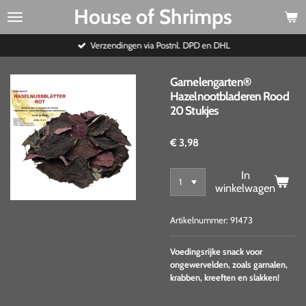
House of Shrimps
Ga
direct
naar
Verzendingen via Postnl. DPD en DHL
de
hoofdinhoud
Garnelengarten®
Hazelnootbladeren Rood
20 Stukjes
€ 3,98
In
winkelwagen
Artikelnummer:
91473
Voedingsrijke snack voor
ongewervelden, zoals garnalen,
krabben, kreeften en slakken!