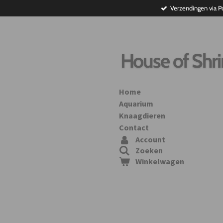
Verzendingen via P
Ga
direct
naar
de
hoofdinhoud
House of Shr
Home
Aquarium
Knaagdieren
Contact
Account
Zoeken
Winkelwagen