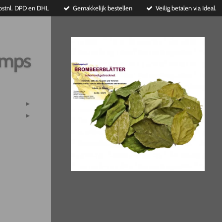
ostnl. DPD en DHL
Gemakkelijk bestellen
Veilig betalen via Ideal.
imps