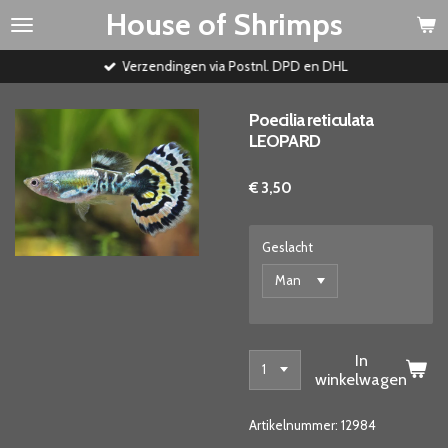
House of Shrimps
Ga
direct
naar
Verzendingen via Postnl. DPD en DHL
de
hoofdinhoud
Poecilia reticulata
LEOPARD
€ 3,50
Geslacht
In
winkelwagen
Artikelnummer:
12984