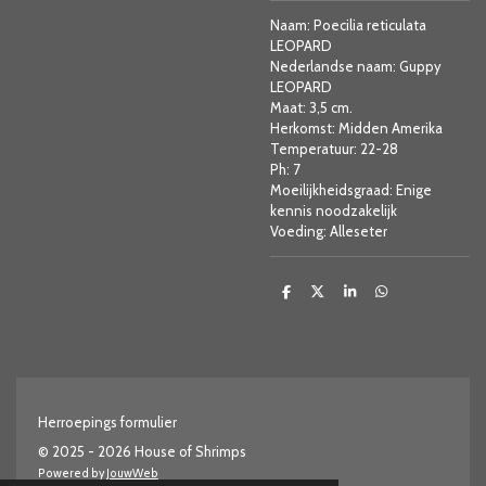
Naam: Poecilia reticulata
LEOPARD
Nederlandse naam: Guppy
LEOPARD
Maat: 3,5 cm.
Herkomst: Midden Amerika
Temperatuur: 22-28
Ph: 7
Moeilijkheidsgraad: Enige
kennis noodzakelijk
Voeding: Alleseter
D
D
S
D
e
e
h
e
l
e
a
l
e
l
r
e
n
e
n
Herroepings formulier
© 2025 - 2026 House of Shrimps
Powered by
JouwWeb