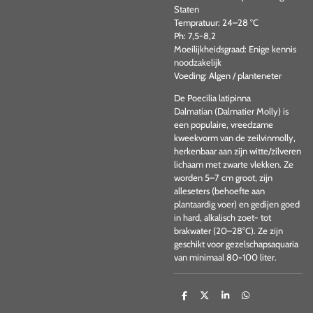
Staten
Tempratuur: 24–28 °C
Ph: 7,5-8,2
Moeilijkheidsgraad: Enige kennis
noodzakelijk
Voeding: Algen / planteneter
De Poecilia latipinna
Dalmatian (Dalmatier Molly) is
een populaire, vreedzame
kweekvorm van de zeilvinmolly,
herkenbaar aan zijn witte/zilveren
lichaam met zwarte vlekken. Ze
worden 5–7 cm groot, zijn
alleseters (behoefte aan
plantaardig voer) en gedijen goed
in hard, alkalisch zoet- tot
brakwater (20–28°C). Ze zijn
geschikt voor gezelschapsaquaria
van minimaal 80-100 liter.
D
D
S
D
e
e
h
e