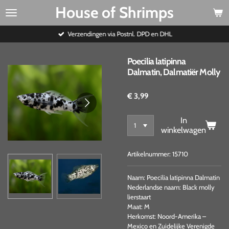
House of Shrimps
Ga
direct
naar
Verzendingen via Postnl. DPD en DHL
de
hoofdinhoud
Poecilia latipinna
Dalmatin, Dalmatiër Molly
€ 3,99
In
winkelwagen
Artikelnummer:
15710
Naam: Poecilia latipinna Dalmatin
Nederlandse naam: Black molly
lierstaart
Maat: M
Herkomst: Noord-Amerika –
Mexico en Zuidelijke Verenigde