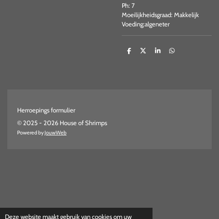
Ph: 7
Moeilijkheidsgraad: Makkelijk
Voeding:algeneter
D
D
S
D
e
e
h
e
l
e
a
l
e
l
r
e
n
e
n
Herroepings formulier
© 2025 - 2026 House of Shrimps
Powered by
JouwWeb
Deze website maakt gebruik van cookies om uw