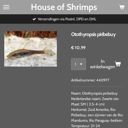
House of Shrimps
Ga
direct
naar
Verzendingen via Postnl. DPD en DHL
de
hoofdinhoud
Otothyropsis piribebuy
€ 10,99
In
winkelwagen
Artikelnummer:
440977
Naam: Otothyropsis piribebuy
Nederlandse naam: Zwarte oto
Maat: SM ( 3.5-4 cm)
Herkomst: Zuid Amerika, Rio
Piribebuy, een zijrivier van de Rio
Manduvira, Rio Paraguay-bekken
Tempratuur: 21-24