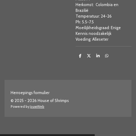
Herkomst: Colombia en
Brazilië
Temperatuur: 24-26
Ph: 5.5-7.5
Moeilijkheidsgraad: Enige
Kennis noodzakelijk
Voeding: Alleseter
D
D
S
D
e
e
h
e
l
e
a
l
e
l
r
e
n
e
n
Herroepings formulier
© 2025 - 2026 House of Shrimps
Powered by
JouwWeb