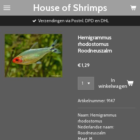
House of Shrimps
Ga
direct
naar
Verzendingen via Postnl. DPD en DHL
de
hoofdinhoud
Hemigrammus
rhodostomus
Roodneuszalm
€ 1,29
In
winkelwagen
Artikelnummer:
9147
Naam: Hemigrammus
rhodostomus
Nederlandse naam:
Roodneuszalm
Maat: M