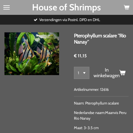
House of Shrimps
Ga
direct
naar
Verzendingen via Postnl. DPD en DHL
de
hoofdinhoud
Pterophyllum scalare "Rio
Nanay"
€ 11,15
In
winkelwagen
Artikelnummer:
12616
Naam: Pterophyllum scalare
Nederlandse naam:Maanvis Peru
Rio Nanay
Maat: 3-3.5 cm