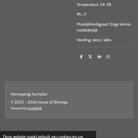
Temperatuur: 24-28
Ph: <7
Moeilijkheidsgraad: Enige kennis
noodzakelijk
Voeding: vlees / alles
D
D
S
D
e
e
h
e
l
e
a
l
e
l
r
e
n
e
n
Herroepings formulier
© 2025 - 2026 House of Shrimps
Powered by
JouwWeb
Deze website maakt gebruik van cookies om uw