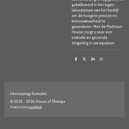
gekalibreerd in het eigen
laboratorium van het bedrijf
om de hoogste precisie en
betrouwbaarheid te
garanderen. Met de Platinium
Heater zorgt u voor een
stabiele en gezonde
omgeving in uw aquarium.
D
D
S
D
e
e
h
e
l
e
a
l
e
l
r
e
n
e
n
Herroepings formulier
© 2025 - 2026 House of Shrimps
Powered by
JouwWeb