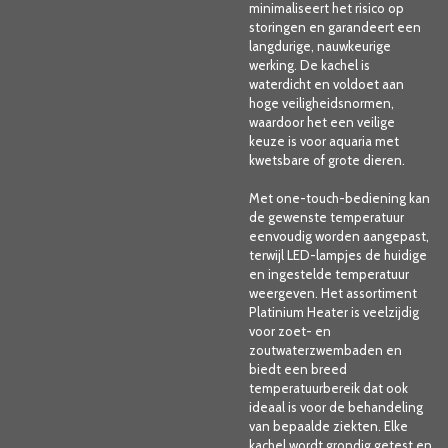
minimaliseert het risico op
storingen en garandeert een
langdurige, nauwkeurige
werking. De kachel is
waterdicht en voldoet aan
hoge veiligheidsnormen,
waardoor het een veilige
keuze is voor aquaria met
kwetsbare of grote dieren.
Met one-touch-bediening kan
de gewenste temperatuur
eenvoudig worden aangepast,
terwijl LED-lampjes de huidige
en ingestelde temperatuur
weergeven. Het assortiment
Platinium Heater is veelzijdig
voor zoet- en
zoutwaterzwembaden en
biedt een breed
temperatuurbereik dat ook
ideaal is voor de behandeling
van bepaalde ziekten. Elke
kachel wordt grondig getest en