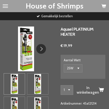
House of Shrimps
Ga
direct
naar
Gemakkelijk bestellen
de
hoofdinhoud
Aquael PLATINIUM
HEATER
€ 19,99
Aantal Watt
In
winkelwagen
Artikelnummer:
45a121214