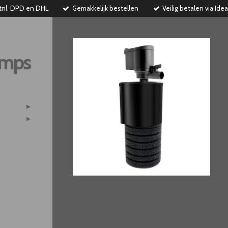
tnl. DPD en DHL
Gemakkelijk bestellen
Veilig betalen via Idea
imps