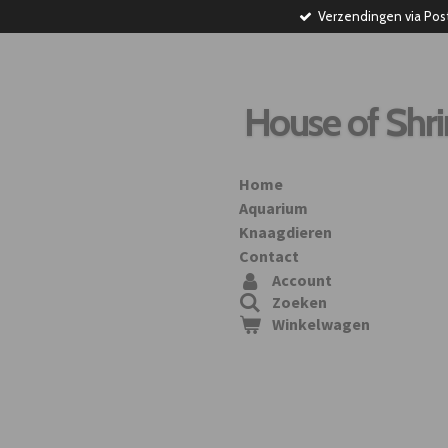
Verzendingen via Pos
Ga
direct
naar
de
hoofdinhoud
House of Shr
Home
Aquarium
Knaagdieren
Contact
Account
Zoeken
Winkelwagen