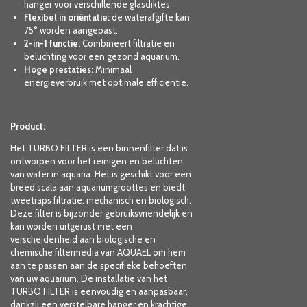
hanger voor verschillende glasdiktes.
Flexibel in oriëntatie:
de waterafgifte kan
75° worden aangepast.
2-in-1 functie:
Combineert filtratie en
beluchting voor een gezond aquarium.
Hoge prestaties:
Minimaal
energieverbruik met optimale efficiëntie.
Product:
Het TURBO FILTER is een binnenfilter dat is
ontworpen voor het reinigen en beluchten
van water in aquaria. Het is geschikt voor een
breed scala aan aquariumgroottes en biedt
tweetraps filtratie: mechanisch en biologisch.
Deze filter is bijzonder gebruiksvriendelijk en
kan worden uitgerust met een
verscheidenheid aan biologische en
chemische filtermedia van AQUAEL om hem
aan te passen aan de specifieke behoeften
van uw aquarium. De installatie van het
TURBO FILTER is eenvoudig en aanpasbaar,
dankzij een verstelbare hanger en krachtige