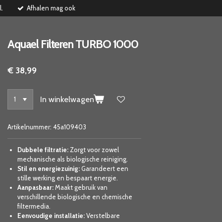
l.
Afhalen mag ook
Aquael Filteren TURBO 1000
€ 38,99
In winkelwagen
Artikelnummer:
45a109403
Dubbele filtratie:
Zorgt voor zowel
mechanische als biologische reiniging.
Stil en energiezuinig:
Garandeert een
stille werking en bespaart energie.
Aanpasbaar:
Maakt gebruik van
verschillende biologische en chemische
filtermedia.
Eenvoudige installatie:
Verstelbare