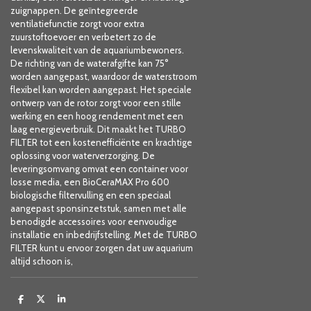
zuignappen. De geïntegreerde
ventilatiefunctie zorgt voor extra
zuurstoftoevoer en verbetert zo de
levenskwaliteit van de aquariumbewoners.
De richting van de waterafgifte kan 75°
worden aangepast, waardoor de waterstroom
flexibel kan worden aangepast. Het speciale
ontwerp van de rotor zorgt voor een stille
werking en een hoog rendement met een
laag energieverbruik. Dit maakt het TURBO
FILTER tot een kostenefficiënte en krachtige
oplossing voor waterverzorging. De
leveringsomvang omvat een container voor
losse media, een BioCeraMAX Pro 600
biologische filtervulling en een speciaal
aangepast sponsinzetstuk, samen met alle
benodigde accessoires voor eenvoudige
installatie en inbedrijfstelling. Met de TURBO
FILTER kunt u ervoor zorgen dat uw aquarium
altijd schoon is,
D
D
S