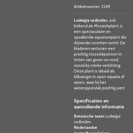
Artikelnummer:
2249
Ludwigia sedioides
, ook
bekend als Mozaïekplant, is
een spectaculaire en
opvallende aquariumplant die
drijvende rozetten vormt. De
bladeren vertonen een
prachtig mozaïekpatroon in
tinten van groen en rood,
vooral bij sterke verlichting.
Deze plant is ideaal als
blikvanger in open aquaria of
vijvers, waar hij het
wateroppervlak prachtig siert.
Specificaties en
aanvullende informatie
Botanische naam:
Ludwigia
sedioides
Nederlandse
naam:
Mozaïekplant