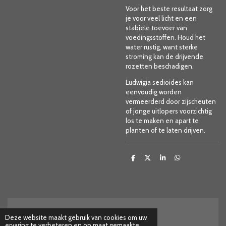
Voor het beste resultaat zorg
je voor veel licht en een
stabiele toevoer van
voedingsstoffen. Houd het
water rustig, want sterke
stroming kan de drijvende
rozetten beschadigen.
Ludwigia sedioides kan
eenvoudig worden
vermeerderd door zijscheuten
of jonge uitlopers voorzichtig
los te maken en apart te
planten of te laten drijven.
D
D
S
D
e
e
h
e
l
e
a
l
e
l
r
e
n
e
n
Deze website maakt gebruik van cookies om uw
Herroepings formulier
ervaring te verbeteren en op maat gemaakte