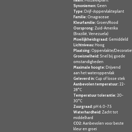
Synoniemen:
Geen
Type:
Drijf-/oppervlakteplant
Familie:
Onagraceae
Kleurfamilie:
Groen/Rood
Oorsprong:
Zuid-Amerika
(Brazilië, Venezuela)
Moeilijkheidsgraad:
Gemiddeld
Lichtniveau:
Hoog
Plaatsing:
Oppervlakte/Decoratie
Groeisnelheid:
Snel bij goede
omstandigheden
Maximale hoogte:
Drijvend
aan het wateroppervlak
Geleverd in:
Cup of losse stek
Aanbevolen temperatuur:
22-
28°C
Temperatuur tolerantie:
20-
30°C
Zuurgraad:
pH 6.0-7.5
Waterhardheid:
Zacht tot
middelhard
CO2:
Aanbevolen voor beste
kleur en groei