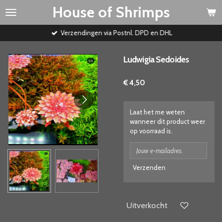
House of Shrimps
Ga
direct
naar
Verzendingen via Postnl. DPD en DHL
de
hoofdinhoud
Ludwigia Sedoides
€ 4,50
Laat het me weten
wanneer dit product weer
op voorraad is.
Verzenden
Uitverkocht