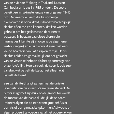
van de rivier de Mekong in Thailand, Laos en
Cambodja en is pas in 1985 ontdekt. De soort
bereikt een maximale lengte van ongeveer 12-15
cm. De vreemde baard die bij sommige
exemplaren is ontwikkeld, is hoogstwaarschijnlijk
slechts af en toe een kenmerk dat kan worden
gebruikt om het geslacht van de vissen te
bepalen. Er bestaan baardloze dieren die
mannetjes lijken te zijn (volgens de algemene
verhoudingen) en er zijn soms dieren met een
kleine baard die vrouwtjes lijken te zijn. Het is
slechts zelden zo gemakkelijk om het geslacht
van de vissen te hebben als het op sommige van
onze foto's lijkt. Hoe dan ook, de soort is ook zeer
variabel wat betreft de kleur, niet alleen wat
betreft de baard.
eze variabiliteit hangt samen met de unieke
levensstijl van de vissen. Ze imiteren stenen! De
puffer zuigt met zijn buik op de grond. Nu wordt
de functie van de baard duidelijk: deze baard
imiteert algen die op een steen groeien! Als er
een vis of een garnaal langskomt en Aufwuchs of
algen probeert te voeden vanaf het oppervlak van