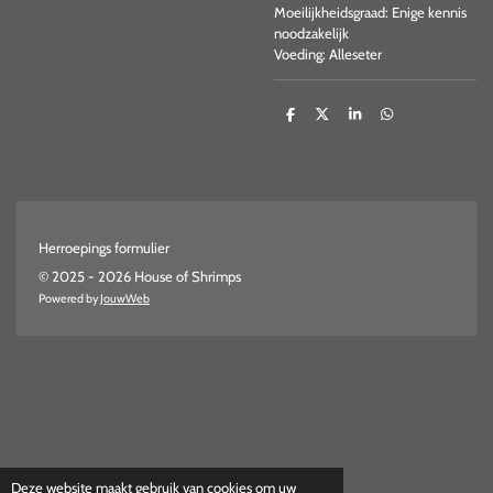
Moeilijkheidsgraad: Enige kennis
noodzakelijk
Voeding: Alleseter
D
D
S
D
e
e
h
e
l
e
a
l
e
l
r
e
n
e
n
Herroepings formulier
© 2025 - 2026 House of Shrimps
Powered by
JouwWeb
Deze website maakt gebruik van cookies om uw