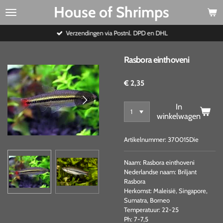
House of Shrimps
Ga
direct
naar
Verzendingen via Postnl. DPD en DHL
de
hoofdinhoud
Rasbora einthoveni
€ 2,35
In
winkelwagen
Artikelnummer:
370015Die
Naam: Rasbora einthoveni
Nederlandse naam: Briljant
Rasbora
Herkomst: Maleisië, Singapore,
Sumatra, Borneo
Temperatuur: 22-25
Ph: 7-7,5