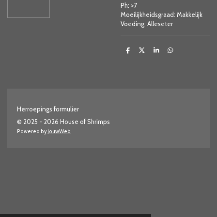
Ph: >7
Moeilijkheidsgraad: Makkelijk
Voeding: Alleseter
D
D
S
D
e
e
h
e
l
e
a
l
e
l
r
e
n
e
n
Herroepings formulier
© 2025 - 2026 House of Shrimps
Powered by
JouwWeb