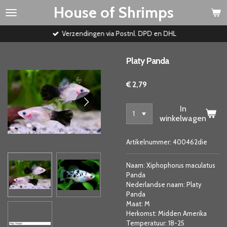
House of Shrimps
Ga
direct
naar
Verzendingen via Postnl. DPD en DHL
de
hoofdinhoud
Platy Panda
€ 2,79
In
winkelwagen
Artikelnummer:
400462die
Naam: Xiphophorus maculatus
Panda
Nederlandse naam: Platy
Panda
Maat: M
Herkomst: Midden Amerika
Temperatuur: 18-25