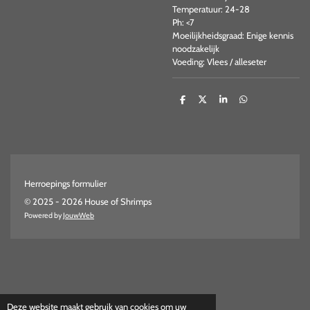
Temperatuur: 24-28
Ph: <7
Moeilijkheidsgraad: Enige kennis
noodzakelijk
Voeding: Vlees / alleseter
D
D
S
D
e
e
h
e
l
e
a
l
e
l
r
e
n
e
n
Herroepings formulier
© 2025 - 2026 House of Shrimps
Powered by
JouwWeb
Deze website maakt gebruik van cookies om uw