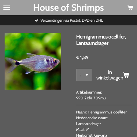
House of Shrimps
Ga
direct
naar
Verzendingen via Postnl. DPD en DHL
de
hoofdinhoud
Hemigrammus ocellifer,
Lantaarndrager
€ 1,89
In
winkelwagen
Artikelnummer:
990121di/1709mu
Naam: Hemigrammus ocellifer
Nederlandse naam:
Lantaarndrager
Maat: M
Herkomst: Guyana