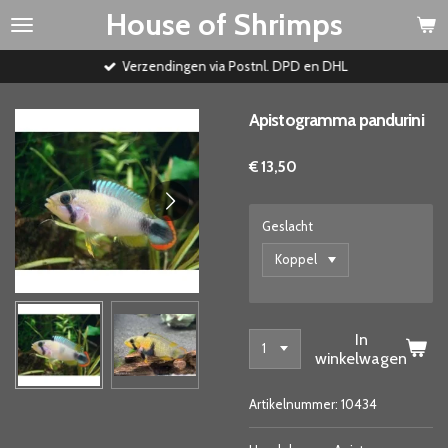
House of Shrimps
Ga
direct
naar
Verzendingen via Postnl. DPD en DHL
de
hoofdinhoud
Apistogramma pandurini
€ 13,50
Geslacht
In
winkelwagen
Artikelnummer:
10434