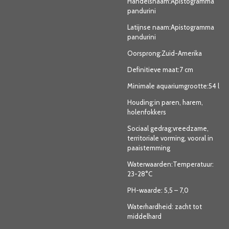
Handelsnaam:Apistogramma
pandurini
Latijnse naam:Apistogramma
pandurini
Oorsprong:Zuid-Amerika
Definitieve maat:7 cm
Minimale aquariumgrootte:54 l
Houding:in paren, harem,
holenfokkers
Sociaal gedrag:vreedzame,
territoriale vorming, vooral in
paaistemming
Waterwaarden:Temperatuur:
23-28°C
PH-waarde: 5,5 – 7,0
Waterhardheid: zacht tot
middelhard