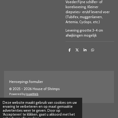
Voeder:Fijne schilfer- of
korrelvoering. Kleiner
diepvries- en/of levend voer
(Tubifex, muggenlarven,
Artemia, Cyclops, etc.)
Levering grootte:3-4 cm
afwijkingen mogelijk
D
D
S
D
e
e
h
e
l
e
a
l
e
l
r
e
n
e
n
Herroepings formulier
© 2025 - 2026 House of Shrimps
Powered by
JouwWeb
Deze website maakt gebruik van cookies om uw
ervaring te verbeteren en op maat gemaakte
advertenties weer te geven. Door op
‘Accepteren’ te klikken, gaat u akkoord met het