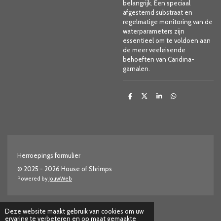
belangrijk. Een speciaal
afgestemd substraat en
regelmatige monitoring van de
waterparameters zijn
essentieel om te voldoen aan
de meer veeleisende
behoeften van Caridina-
garnalen.
D
D
S
D
e
e
h
e
l
e
a
l
e
l
r
e
n
e
n
Herroepings formulier
© 2025 - 2026 House of Shrimps
Powered by
JouwWeb
Deze website maakt gebruik van cookies om uw
ervaring te verbeteren en op maat gemaakte