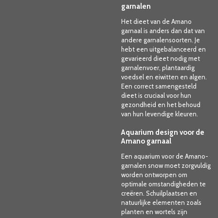
garnalen
Het dieet van de Amano
garnaal is anders dan dat van
andere garnalensoorten. Je
hebt een uitgebalanceerd en
gevarieerd dieet nodig met
garnalenvoer, plantaardig
voedsel en eiwitten en algen.
Een correct samengesteld
dieet is cruciaal voor hun
gezondheid en het behoud
van hun levendige kleuren.
Aquarium design voor de
Amano garnaal
Een aquarium voor de Amano-
garnalen snow moet zorgvuldig
worden ontworpen om
optimale omstandigheden te
creëren. Schuilplaatsen en
natuurlijke elementen zoals
planten en wortels zijn