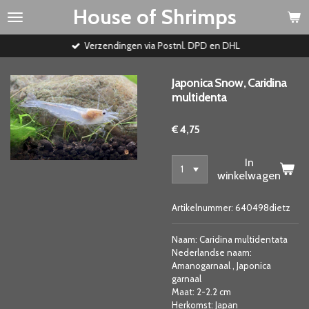
House of Shrimps
Ga
direct
naar
Verzendingen via Postnl. DPD en DHL
de
hoofdinhoud
Japonica Snow, Caridina
multidenta
€ 4,75
In
winkelwagen
Artikelnummer:
640498dietz
Naam: Caridina multidentata
Nederlandse naam:
Amanogarnaal , Japonica
garnaal
Maat: 2-2.2 cm
Herkomst: Japan