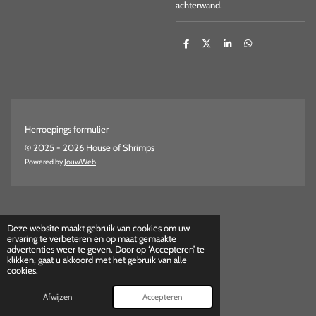
achterwand.
D
D
S
D
e
e
h
e
l
e
a
l
e
l
r
e
n
e
n
Herroepings formulier
© 2025 - 2026 House of Shrimps
Powered by
JouwWeb
Deze website maakt gebruik van cookies om uw
ervaring te verbeteren en op maat gemaakte
advertenties weer te geven. Door op ‘Accepteren’ te
klikken, gaat u akkoord met het gebruik van alle
cookies.
Afwijzen
Accepteren