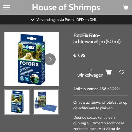
House of Shrimps
Ga
direct
naar
Verzendingen via Postnl. DPD en DHL
de
hoofdinhoud
FotoFix Foto-
achterwandlijm (50 ml)
€ 7,95
In
winkelwagen
Artikelnummer:
AS81h30991
Om uw achterwand foto's strak op
de achterkant te plakken
Door de spatel kunt u een
dunlaagje uitsmeren zodat deze
zonder bubbels vast zit op de