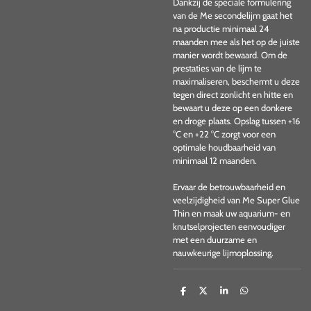
Dankzij de speciale formulering
van de Me secondelijm gaat het
na productie minimaal 24
maanden mee als het op de juiste
manier wordt bewaard. Om de
prestaties van de lijm te
maximaliseren, beschermt u deze
tegen direct zonlicht en hitte en
bewaart u deze op een donkere
en droge plaats. Opslag tussen +16
°C en +22 °C zorgt voor een
optimale houdbaarheid van
minimaal 12 maanden.
Ervaar de betrouwbaarheid en
veelzijdigheid van Me Super Glue
Thin en maak uw aquarium- en
knutselprojecten eenvoudiger
met een duurzame en
nauwkeurige lijmoplossing.
D
D
S
D
e
e
h
e