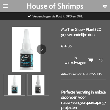
House of Shrimps
Ga
direct
naar
Verzendingen via Postnl. DPD en DHL
de
hoofdinhoud
Me The Glue - Plant (20
gr), secondelijm dun
€ 4,85
In
winkelwagen
Artikelnummer:
AS15m56005
Perfecte hechting in enkele
seconden voor
nauwkeurige aquascaping-
projecten