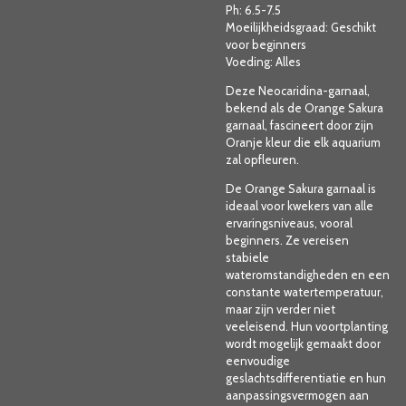
Ph: 6.5-7.5
Moeilijkheidsgraad: Geschikt
voor beginners
Voeding: Alles
Deze Neocaridina-garnaal,
bekend als de Orange Sakura
garnaal, fascineert door zijn
Oranje kleur die elk aquarium
zal opfleuren.
De Orange Sakura garnaal is
ideaal voor kwekers van alle
ervaringsniveaus, vooral
beginners. Ze vereisen
stabiele
wateromstandigheden en een
constante watertemperatuur,
maar zijn verder niet
veeleisend. Hun voortplanting
wordt mogelijk gemaakt door
eenvoudige
geslachtsdifferentiatie en hun
aanpassingsvermogen aan