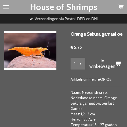
House of Shrimps
Ga
direct
naar
Verzendingen via Postnl. DPD en DHL
de
hoofdinhoud
Orange Sakura garnaal oe
€ 5,75
In
winkelwagen
Artikelnummer:
reOR OE
Naam: Neocaridina sp.
Nederlandse naam: Orange
Sakura garnaal oe, Sunkist
Garnaal
Maat: 1,2- 3 cm.
Herkomst: Azië
Temperatuur:18 - 27 graden