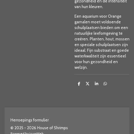
gezondheid en de intensiteit
van hun kleuren.
Een aquarium voor Orange
garnalen moet voldoende
schuilplaatsen bieden om een ​​
natuurlijke leefomgeving te
creëren. Planten, hout, mossen
en speciale schuilplaatsen zijn
ideaal. Fijn substraat en goede
waterkwaliteit zijn essentieel
voor hun gezondheid en
welzijn.
D
D
S
D
e
e
h
e
l
e
a
l
e
l
r
e
n
e
n
Herroepings formulier
© 2025 - 2026 House of Shrimps
Powered by
JouwWeb