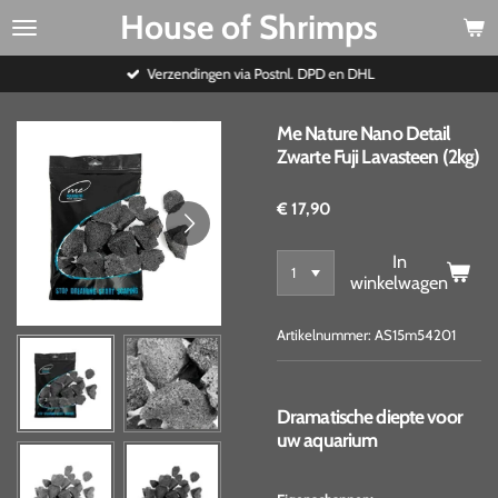
House of Shrimps
Ga
direct
naar
Verzendingen via Postnl. DPD en DHL
de
hoofdinhoud
Me Nature Nano Detail
Zwarte Fuji Lavasteen (2kg)
€ 17,90
In
winkelwagen
Artikelnummer:
AS15m54201
Dramatische diepte voor
uw aquarium