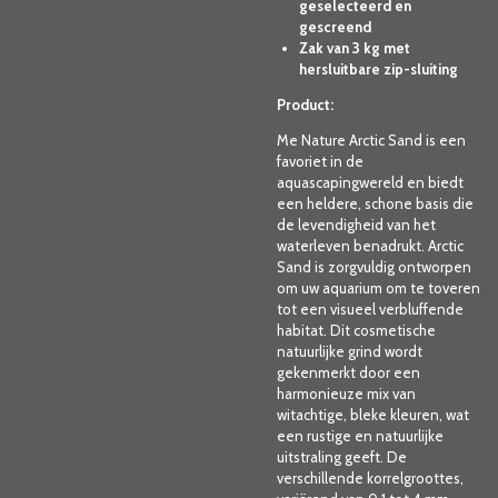
geselecteerd en
gescreend
Zak van 3 kg met
hersluitbare zip-sluiting
Product:
Me Nature Arctic Sand is een
favoriet in de
aquascapingwereld en biedt
een heldere, schone basis die
de levendigheid van het
waterleven benadrukt. Arctic
Sand is zorgvuldig ontworpen
om uw aquarium om te toveren
tot een visueel verbluffende
habitat. Dit cosmetische
natuurlijke grind wordt
gekenmerkt door een
harmonieuze mix van
witachtige, bleke kleuren, wat
een rustige en natuurlijke
uitstraling geeft. De
verschillende korrelgroottes,