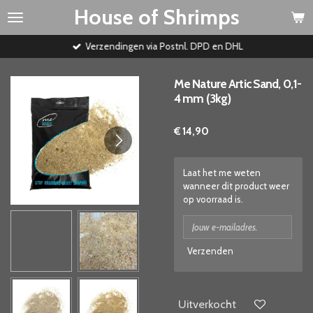
House of Shrimps
Ga
direct
naar
Verzendingen via Postnl. DPD en DHL
de
hoofdinhoud
Me Nature Artic Sand, 0,1-
4 mm (3kg)
€ 14,90
Laat het me weten
wanneer dit product weer
op voorraad is.
Verzenden
Uitverkocht