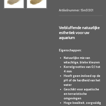
Artikelnummer:
15m51301
Verbluffende natuurlijke
esthetiek voor uw
aquarium
Eigenschappen:
Natuurlijke mix van
witachtige, bleke kleuren
Korrelgroottes van 0,1 tot
4 mm
Heeft geen invloed op de
pH of de hardheid van het
water
Geschikt voor aquatische
en terraristische
omgevingen
Hoge kwaliteit, zorgvuldig