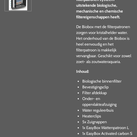
uitstekende biologische,
mechanische en chemische
filtereigenschappen heeft.
De Biobox met de filterpatronen
zorgen voor kristalhelder water.
Het onderhoud van de Biobox is
heel eenvoudig en het
filterpatroon is makkelijk
vervangbaar. Geschikt voor zowel
zoet- als zoutwateraquaria.
Inhoud:
Biologische binnenfilter
Bevestigingsclip
Filter afdekkap
Onder- en
oppervlakteafzuiging
Water reguleerbuis
Heaterclips
5x
Zuignappen
1x
EasyBox Wattenpatroon L
1x
EasyBox Activated carbon S