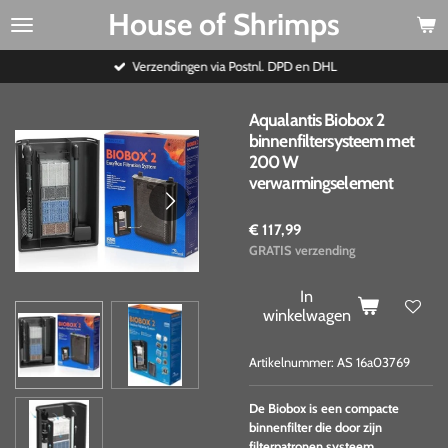
House of Shrimps
Ga
direct
naar
Verzendingen via Postnl. DPD en DHL
de
hoofdinhoud
Aqualantis Biobox 2
binnenfiltersysteem met
200 W
verwarmingselement
€ 117,99
GRATIS verzending
In
winkelwagen
Artikelnummer:
AS 16a03769
De Biobox is een compacte
binnenfilter die door zijn
filterpatronen systeem