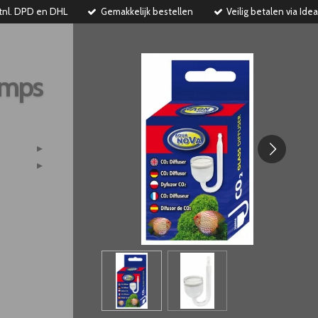
tnl. DPD en DHL
Gemakkelijk bestellen
Veilig betalen via Idea
imps