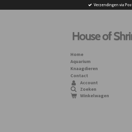
Verzendingen via Pos
Ga
direct
naar
de
hoofdinhoud
House of Shr
Home
Aquarium
Knaagdieren
Contact
Account
Zoeken
Winkelwagen