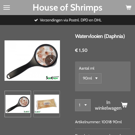
House of Shrimps
Ga
direct
naar
Verzendingen via Postnl. DPD en DHL
de
hoofdinhoud
Watervlooien (Daphnia)
€ 1,50
Aantal ml
In
winkelwagen
Artikelnummer:
10018 90ml