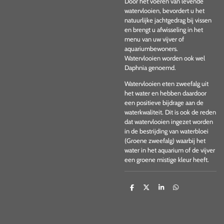
Door het voeren van levende
watervlooien, bevordert u het
natuurlijke jachtgedrag bij vissen
en brengt u afwisseling in het
menu van uw vijver of
aquariumbewoners.
Watervlooien worden ook wel
Daphnia genoemd.
Watervlooien eten zweefalg uit
het water en hebben daardoor
een positieve bijdrage aan de
waterkwaliteit. Dit is ook de reden
dat watervlooien ingezet worden
in de bestrijding van waterbloei
(Groene zweefalg) waarbij het
water in het aquarium of de vijver
een groene mistige kleur heeft.
D
D
S
D
e
e
h
e
l
e
a
l
e
l
r
e
n
e
n