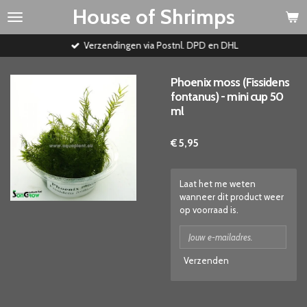
House of Shrimps
Ga
direct
naar
Verzendingen via Postnl. DPD en DHL
de
hoofdinhoud
Phoenix moss (Fissidens
fontanus) - mini cup 50
ml
€ 5,95
Laat het me weten
wanneer dit product weer
op voorraad is.
Verzenden