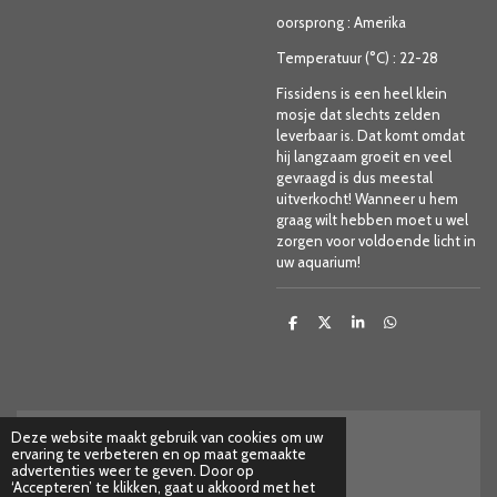
oorsprong
:
Amerika
Temperatuur (°C)
:
22-28
Fissidens is een heel klein
mosje dat slechts zelden
leverbaar is. Dat komt omdat
hij langzaam groeit en veel
gevraagd is dus meestal
uitverkocht! Wanneer u hem
graag wilt hebben moet u wel
zorgen voor voldoende licht in
uw aquarium!
D
D
S
D
e
e
h
e
l
e
a
l
e
l
r
e
n
e
n
Deze website maakt gebruik van cookies om uw
ervaring te verbeteren en op maat gemaakte
Herroepings formulier
advertenties weer te geven. Door op
© 2025 - 2026 House of Shrimps
‘Accepteren’ te klikken, gaat u akkoord met het