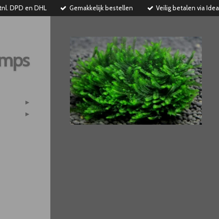
tnl. DPD en DHL
Gemakkelijk bestellen
Veilig betalen via Idea
imps