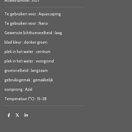
Artikelnummer:
5107
Te gebruiken voor
:
Aquascaping
Te gebruiken voor
:
Nano
Gewenste lichthoeveelheid
:
laag
blad kleur
:
donker groen
plek in het water
:
centrum
plek in het water
:
voorgrond
groeisnelheid
:
langzaam
gebruiksgemak
:
gemakkelijk
oorsprong
:
Azië
Temperatuur (°C)
:
15-28
D
D
S
e
e
h
l
e
a
e
l
r
n
e