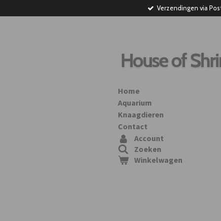
Verzendingen via Pos
Ga
direct
naar
de
hoofdinhoud
House of Shr
Home
Aquarium
Knaagdieren
Contact
Account
Zoeken
Winkelwagen