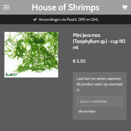
House of Shrimps
Ga
direct
naar
Verzendingen via Postnl. DPD en DHL
de
hoofdinhoud
Mini Java mos
(Taxiphyllum sp.) - cup 110
ml
€ 5,50
Laat het me weten wanneer
dit product weer op voorraad
is.
Verzenden