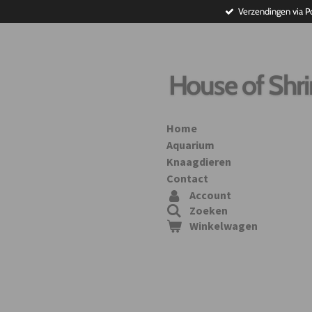
Verzendingen via P
Ga
direct
naar
de
hoofdinhoud
House of Shr
Home
Aquarium
Knaagdieren
Contact
Account
Zoeken
Winkelwagen