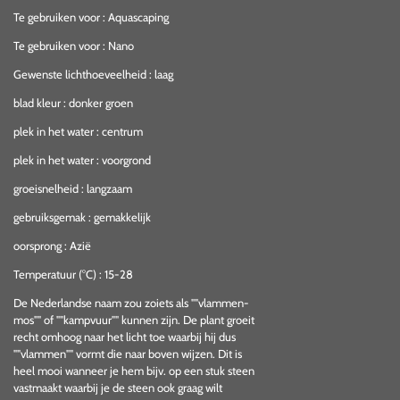
Te gebruiken voor
:
Aquascaping
Te gebruiken voor
:
Nano
Gewenste lichthoeveelheid
:
laag
blad kleur
:
donker groen
plek in het water
:
centrum
plek in het water
:
voorgrond
groeisnelheid
:
langzaam
gebruiksgemak
:
gemakkelijk
oorsprong
:
Azië
Temperatuur (°C)
:
15-28
De Nederlandse naam zou zoiets als ""vlammen-
mos"" of ""kampvuur"" kunnen zijn. De plant groeit
recht omhoog naar het licht toe waarbij hij dus
""vlammen"" vormt die naar boven wijzen. Dit is
heel mooi wanneer je hem bijv. op een stuk steen
vastmaakt waarbij je de steen ook graag wilt