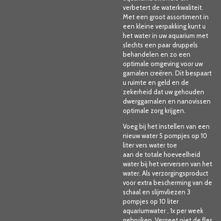
verbetert de waterkwaliteit.
Met een groot assortiment in
een kleine verpakking kunt u
het water in uw aquarium met
slechts een paar druppels
behandelen en zo een
optimale omgeving voor uw
garnalen creëren. Dit bespaart
u ruimte en geld en de
zekerheid dat uw gehouden
dwerggarnalen en nanovissen
optimale zorg krijgen.
Voeg bij het instellen van een
nieuw water 5 pompjes op 10
liter vers water toe
aan de totale hoeveelheid
water bij het verversen van het
water. Als verzorgingsproduct
voor extra bescherming van de
schaal en slijmvliezen 3
pompjes op 10 liter
aquariumwater , 1x per week
gebruiken. Vergeet niet de fles