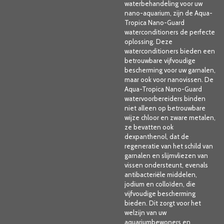
waterbehandeling voor uw
nano-aquarium, zijn de Aqua-
Tropica Nano-Guard
waterconditioners de perfecte
oplossing. Deze
waterconditioners bieden een
betrouwbare vijfvoudige
bescherming voor uw garnalen,
maar ook voor nanovissen. De
Aqua-Tropica Nano-Guard
watervoorbereiders binden
niet alleen op betrouwbare
wijze chloor en zware metalen,
ze bevatten ook
dexpanthenol, dat de
regeneratie van het schild van
garnalen en slijmvliezen van
vissen ondersteunt, evenals
antibacteriële middelen,
jodium en colloïden, die
vijfvoudige bescherming
bieden. Dit zorgt voor het
welzijn van uw
aquariumbewoners en