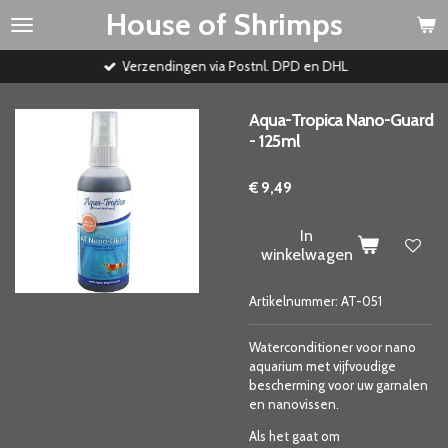
House of Shrimps
Ga
direct
naar
Verzendingen via Postnl. DPD en DHL
de
hoofdinhoud
Aqua-Tropica Nano-Guard
- 125ml
€ 9,49
In
winkelwagen
Artikelnummer:
AT-051
Waterconditioner voor nano
aquarium met vijfvoudige
bescherming voor uw garnalen
en nanovissen.
Als het gaat om