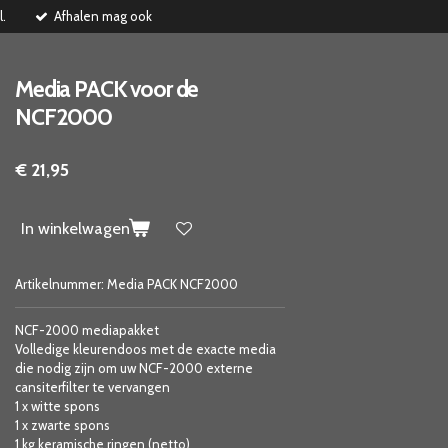
l.
Afhalen mag ook
Media PACK voor de
NCF2000
€ 21,95
In winkelwagen
Artikelnummer:
Media PACK NCF2000
NCF-2000 mediapakket
Volledige kleurendoos met de exacte media
die nodig zijn om uw NCF-2000 externe
cansiterfilter te vervangen
1 x witte spons
1 x zwarte spons
1 kg keramische ringen (netto)