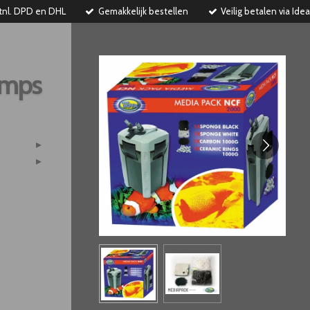
tnl. DPD en DHL
Gemakkelijk bestellen
Veilig betalen via Idea
imps