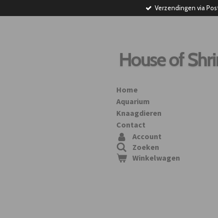
Verzendingen via Pos
Ga
direct
naar
de
hoofdinhoud
House of Shr
Home
Aquarium
Knaagdieren
Contact
Account
Zoeken
Winkelwagen