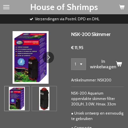
House of Shrimps
Ga
direct
naar
Verzendingen via Postnl. DPD en DHL
de
hoofdinhoud
NSK-200 Skimmer
€ 11,95
In
winkelwagen
Artikelnummer:
NSK200
NSK-200 Aquarium
oppervlakte skimmer filter
200L/H, 3.0W, Hmax. 33cm
● Uniek ontwerp en eenvoudig
te gebruiken
● Compacte