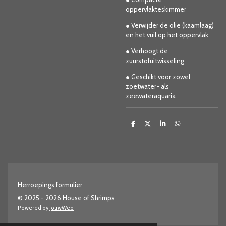
oppervlakteskimmer
● Verwijder de olie (kaamlaag)
en het vuil op het oppervlak
● Verhoogt de
zuurstofuitwisseling
● Geschikt voor zowel
zoetwater- als
zeewateraquaria
D
D
S
D
e
e
h
e
l
e
a
l
e
l
r
e
n
e
n
Herroepings formulier
© 2025 - 2026 House of Shrimps
Powered by
JouwWeb