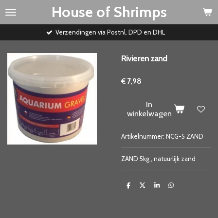
House of Shrimps
Ga
direct
naar
Verzendingen via Postnl. DPD en DHL
de
hoofdinhoud
Rivieren zand
€ 7,98
In
winkelwagen
Artikelnummer:
NCG-5 ZAND
ZAND 5kg , natuurlijk zand
D
D
S
D
e
e
h
e
l
e
a
l
e
l
r
e
n
e
n