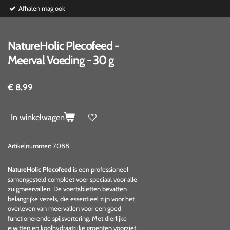
Afhalen mag ook
NatureHolic Plecofeed -
Meerval Voeding - 30 g
€ 8,99
In winkelwagen
Artikelnummer:
7088
NatureHolic Plecofeed
is een professioneel
samengesteld
compleet voer speciaal voor alle
zuigmeervallen.
De voertabletten bevatten
belangrijke
vezels, die essentieel zijn voor het
overleven van meervallen voor een
goed
functionerende spijsvertering. Met dierlijke
eiwitten en koolhydraatrijke groenten voorziet