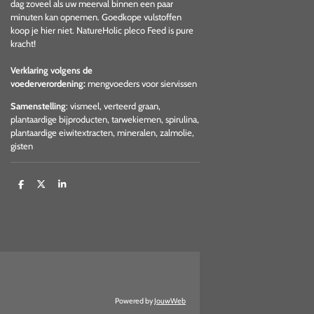
dag zoveel als uw meerval binnen een paar
minuten kan opnemen. Goedkope vulstoffen
koop je hier niet. NatureHolic pleco Feed is pure
kracht!
Verklaring volgens de
voederverordening:
mengvoeders voor siervissen
Samenstelling
: vismeel, verteerd graan,
plantaardige bijproducten, tarwekiemen, spirulina,
plantaardige eiwitextracten, mineralen, zalmolie,
gisten
D
D
S
e
e
h
l
e
a
e
l
r
n
e
Powered by
JouwWeb