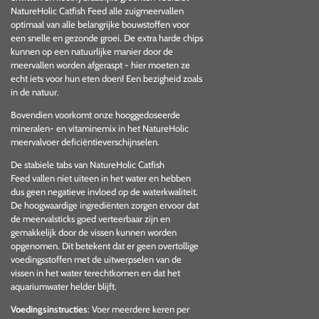
NatureHolic Catfish Feed alle zuigmeervallen
optimaal van alle belangrijke
bouwstoffen
voor
een snelle en gezonde groei. De extra harde chips
kunnen
op een natuurlijke manier door de
meervallen worden afgeraspt - hier moeten ze
echt iets voor hun eten doen! Een bezigheid zoals
in de natuur.
Bovendien voorkomt onze hooggedoseerde
mineralen- en vitaminemix in het NatureHolic
meervalvoer deficiëntieverschijnselen.
De stabiele tabs van NatureHolic Catfish
Feed
vallen niet uiteen in het water en hebben
dus geen negatieve invloed op de waterkwaliteit.
De hoogwaardige ingrediënten zorgen ervoor dat
de meervalsticks
goed verteerbaar
zijn en
gemakkelijk door de vissen kunnen worden
opgenomen. Dit betekent dat
er geen overtollige
voedingsstoffen met de uitwerpselen van de
vissen in het water terechtkomen
en dat het
aquariumwater helder blijft.
Voedingsinstructies
: Voer meerdere keren per