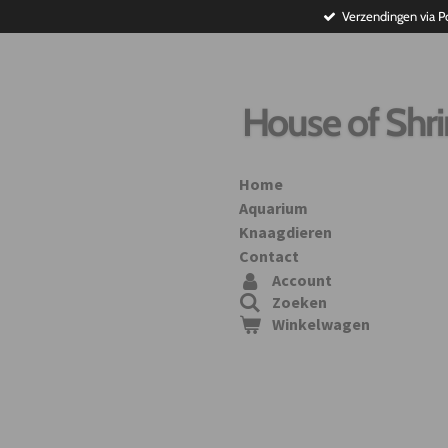
Verzendingen via P
Ga
direct
naar
de
hoofdinhoud
House of Shr
Home
Aquarium
Knaagdieren
Contact
Account
Zoeken
Winkelwagen