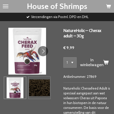
House of Shrimps
Ga
direct
naar
Verzendingen via Postnl. DPD en DHL
de
hoofdinhoud
NatureHolic – Cherax
adult – 30g
€ 9,99
In
winkelwagen
Artikelnummer:
27869
Natureholic Cheraxfeed Adul
t
is
speciaal aangepast aan wat
volwassen Cherax uit Papoea
in hun biotopen in de natuur
consumeren. De basis voor de
samenstelling van dit