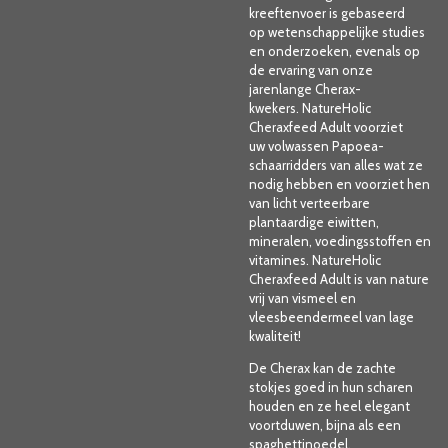
kreeftenvoer is gebaseerd
op
wetenschappelijke studies
en onderzoeken, evenals op
de
ervaring van onze
jarenlange Cherax-
kwekers.
NatureHolic
Cheraxfeed Adult voorziet
uw
volwassen Papoea-
schaarridders
van alles wat ze
nodig hebben en voorziet hen
van licht verteerbare
plantaardige eiwitten,
mineralen, voedingsstoffen en
vitamines. NatureHolic
Cheraxfeed Adult is van nature
vrij van vismeel en
vleesbeendermeel van lage
kwaliteit!
De Cherax kan de zachte
stokjes goed in hun scharen
houden en ze heel elegant
voortduwen, bijna als een
spaghettinoedel.