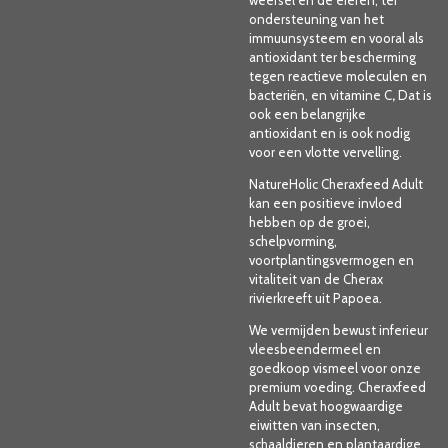
ondersteuning van het
immuunsysteem en vooral als
antioxidant ter bescherming
tegen reactieve moleculen en
bacteriën, en
vitamine C
,
Dat is
ook een belangrijke
antioxidant en is ook nodig
voor een vlotte vervelling.
NatureHolic Cheraxfeed Adult
kan een positieve invloed
hebben op de groei,
schelpvorming,
voortplantingsvermogen en
vitaliteit van de Cherax
rivierkreeft uit Papoea.
We vermijden bewust inferieur
vleesbeendermeel en
goedkoop vismeel voor onze
premium voeding. Cheraxfeed
Adult bevat
hoogwaardige
eiwitten van insecten,
schaaldieren en plantaardige