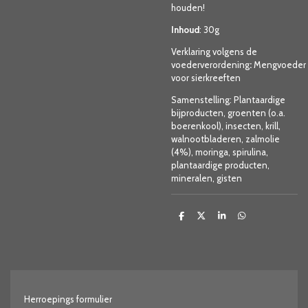
houden!
Inhoud
: 30g
Verklaring volgens de
voederverordening
:
Mengvoeder
voor sierkreeften
Samenstelling: Plantaardige
bijproducten, groenten (o.a.
boerenkool), insecten, krill,
walnootbladeren, zalmolie
(4%), moringa, spirulina,
plantaardige producten,
mineralen, gisten
D
D
S
D
e
e
h
e
l
e
a
l
e
l
r
e
n
e
n
Herroepings formulier