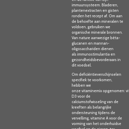
immuunsysteem. Bladeren,
plantenextracten en gisten
ronden het recept af. Om aan
de behoefte aan mineralen te
voldoen, gebruiken we
organische
minerale bronnen.
Van nature aanwezige bèta-
glucanen en mannan-
oligosacchariden dienen
als
immunostimulantia
en
gezondheidsbevorderaars in
dit voedsel.
Om deficiëntieverschijnselen
specifiek te voorkomen,
hebben we
onze
vitaminemix
opgenomen:
v
D3
voor de
calciumstofwisseling van de
kreeften als belangrijke
ondersteuning tijdens de
vervellimg,
vitamine A
voor de
vorming van het onderhuidse
weefsel en de eieren, ter