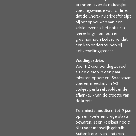
bronnen
,
evenals natuurlijke
voedingswaarde voor chitine,
dat de Cherax rivierkreeft helpt
bij het opbouwen van een
schild, evenals het natuurlijk
rvervellings hormoon en
groeihormoon Ecdysone, dat
hen kan ondersteunen bij
het
vervellings
proces.
Voedingsadvies
:
Voer 1-2 keer per dag zoveel
als de dieren in een paar
minuten opnemen. Spaarzaam
voeren, meestal zijn 1-3
stokjes per kreeft voldoende,
afhankelijk van de grootte van
de kreeft.
Ten minste houdbaar tot:
2 jaar
op een koele en droge plaats
bewaren, geen koelkast nodig.
Niet voor menselijk gebruik!
Buiten bereik van kinderen