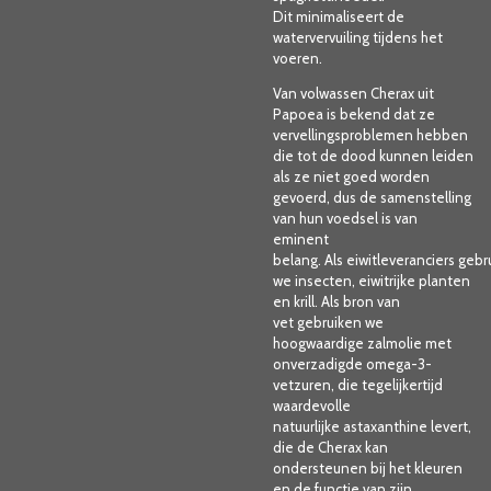
Dit
minimaliseert de
watervervuiling
tijdens het
voeren.
Van volwassen Cherax uit
Papoea is bekend dat ze
vervellingsproblemen hebben
die tot de dood kunnen leiden
als ze niet goed worden
gevoerd, dus de samenstelling
van hun voedsel is
van
eminent
belang.
Als
eiwitleveranciers
gebr
we insecten, eiwitrijke planten
en krill. Als
bron van
vet
gebruiken we
hoogwaardige zalmolie met
onverzadigde omega-3-
vetzuren, die tegelijkertijd
waardevolle
natuurlijke
astaxanthine
levert,
die de Cherax kan
ondersteunen bij het kleuren
en de functie van zijn