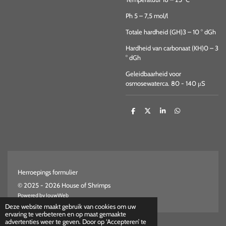
Ph 5 – 7,5 mol/l
Totale hardheid (GH)3 – 10 ° dGh
Hardheid van carbonaat (KH)0 – 3
° dGh
Geleidbaarheid voor
osmosewaterca. 80 - 140 μS
D
D
S
D
e
e
h
e
l
e
a
l
e
l
r
e
n
e
n
Herroepings formulier
© 2025 - 2026 House of Shrimps
Powered by
JouwWeb
Deze website maakt gebruik van cookies om uw
ervaring te verbeteren en op maat gemaakte
advertenties weer te geven. Door op ‘Accepteren’ te