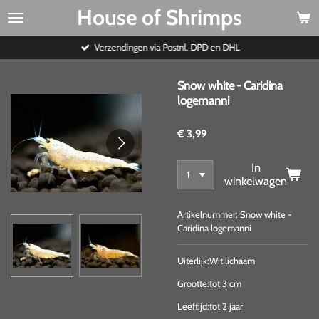
House of Shrimps
Ga
direct
naar
Verzendingen via Postnl. DPD en DHL
de
hoofdinhoud
Snow white - Caridina
logemanni
€ 3,99
In
winkelwagen
Artikelnummer:
Snow white -
Caridina logemanni
Uiterlijk:Wit lichaam
Grootte:tot 3 cm
Leeftijd:tot 2 jaar