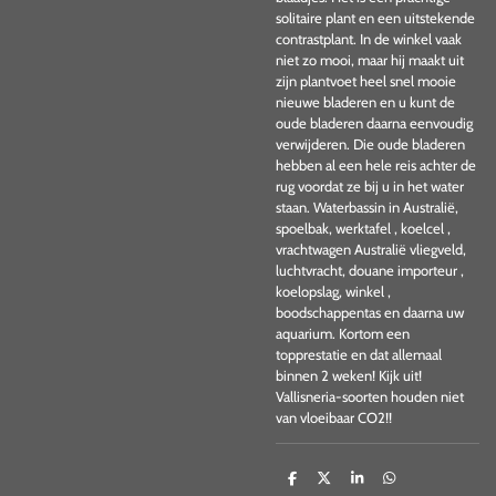
solitaire plant en een uitstekende
contrastplant. In de winkel vaak
niet zo mooi, maar hij maakt uit
zijn plantvoet heel snel mooie
nieuwe bladeren en u kunt de
oude bladeren daarna eenvoudig
verwijderen. Die oude bladeren
hebben al een hele reis achter de
rug voordat ze bij u in het water
staan. Waterbassin in Australië,
spoelbak, werktafel , koelcel ,
vrachtwagen Australië vliegveld,
luchtvracht, douane importeur ,
koelopslag, winkel ,
boodschappentas en daarna uw
aquarium. Kortom een
topprestatie en dat allemaal
binnen 2 weken! Kijk uit!
Vallisneria-soorten houden niet
van vloeibaar CO2!!
D
D
S
D