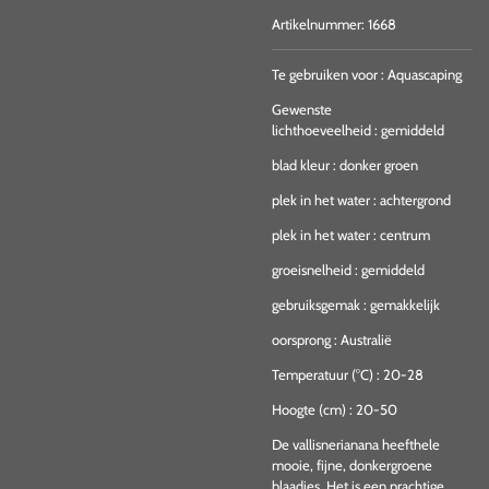
Artikelnummer:
1668
Te gebruiken voor
:
Aquascaping
Gewenste
lichthoeveelheid
:
gemiddeld
blad kleur
:
donker groen
plek in het water
:
achtergrond
plek in het water
:
centrum
groeisnelheid
:
gemiddeld
gebruiksgemak
:
gemakkelijk
oorsprong
:
Australië
Temperatuur (°C)
:
20-28
Hoogte (cm)
:
20-50
De vallisnerianana heefthele
mooie, fijne, donkergroene
blaadjes. Het is een prachtige