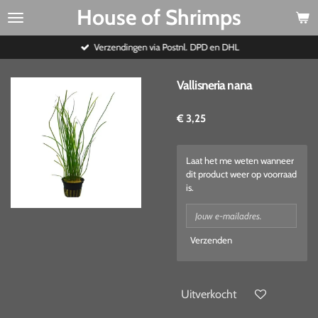
House of Shrimps
Ga
direct
naar
Verzendingen via Postnl. DPD en DHL
de
hoofdinhoud
Vallisneria nana
€ 3,25
Laat het me weten wanneer
dit product weer op voorraad
is.
Verzenden
Uitverkocht