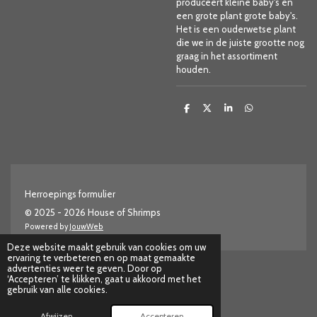
produceert kleine baby's en
een grote plant grote baby's.
Het is een ouderwetse plant
die we in de juiste grootte nog
graag in het assortiment
houden.
D
D
S
D
e
e
h
e
l
e
a
l
e
l
r
e
n
e
n
Herroepings formulier
© 2025 - 2026 House of Shrimps
Powered by
JouwWeb
Deze website maakt gebruik van cookies om uw
ervaring te verbeteren en op maat gemaakte
advertenties weer te geven. Door op
‘Accepteren’ te klikken, gaat u akkoord met het
gebruik van alle cookies.
Afwijzen
Accepteren