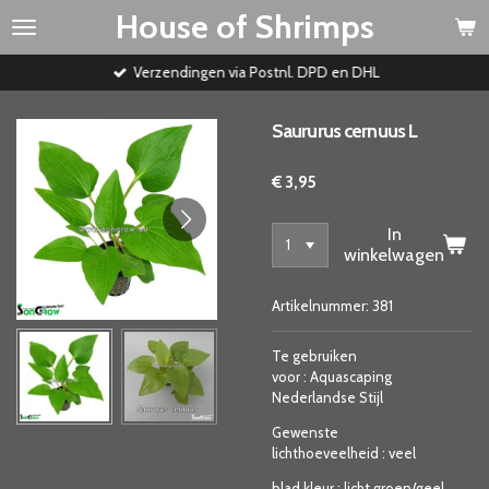
House of Shrimps
Ga
direct
naar
Verzendingen via Postnl. DPD en DHL
de
hoofdinhoud
Saururus cernuus L
€ 3,95
In
winkelwagen
Artikelnummer:
381
Te gebruiken
voor
:
Aquascaping
Nederlandse Stijl
Gewenste
lichthoeveelheid
:
veel
blad kleur
:
licht groen/geel